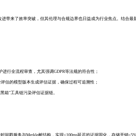
过程改进带来了效率突破，但其伦理与合规边界也日益成为行业焦点。结合最
护进行全流程审查，尤其强调GDPR等法规的符合性；
经评估的模型版本生成评估证据，确保过程可追溯性；
“黑箱”工具链污染评估证据链。
服务与Merkle树结构，实现<100ms延迟的证据固化，存储开销<5