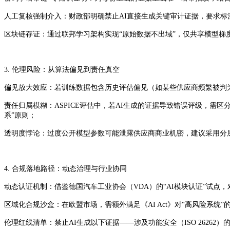
人工复核强制介入：财政部明确禁止AI直接生成关键审计证据，要求标注“A
区块链存证：通过联邦学习架构实现“原始数据不出域”，仅共享模型梯度
3. 伦理风险：从算法偏见到责任真空
偏见放大效应：若训练数据包含历史评估偏见（如某些供应商频繁被判为
责任归属模糊：ASPICE评估中，若AI生成的证据导致错误评级，需
系”原则；
透明度悖论：过度公开模型参数可能泄露供应商商业机密，建议采用分
4. 合规落地路径：动态治理与行业协同
动态认证机制：借鉴德国汽车工业协会（VDA）的“AI模块认证”试点
区域化合规沙盒：在欧盟市场，需额外满足《AI Act》对“高风险系统
伦理红线清单：禁止AI生成以下证据——涉及功能安全（ISO 262