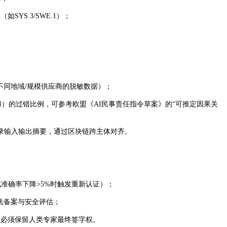
YS.3/SWE.1）；
不同地域/规模供应商的脱敏数据）；
I）的过错比例，可参考欧盟《AI民事责任指令草案》的“可推定因果关
录输入输出摘要，通过区块链跨主体对齐。
成准确率下降>5%时触发重新认证）；
算法备案与安全评估；
场景必须保留人类专家最终签字权。