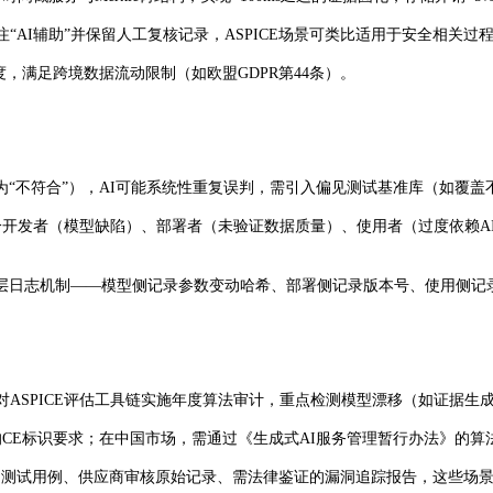
I辅助”并保留人工复核记录，ASPICE场景可类比适用于安全相关过程（如S
，满足跨境数据流动限制（如欧盟GDPR第44条）。
“不符合”），AI可能系统性重复误判，需引入偏见测试基准库（如覆盖
区分开发者（模型缺陷）、部署者（未验证数据质量）、使用者（过度依赖A
层日志机制——模型侧记录参数变动哈希、部署侧记录版本号、使用侧记
，对ASPICE评估工具链实施年度算法审计，重点检测模型漂移（如证据生
”的CE标识要求；在中国市场，需通过《生成式AI服务管理暂行办法》的
62）的测试用例、供应商审核原始记录、需法律鉴证的漏洞追踪报告，这些