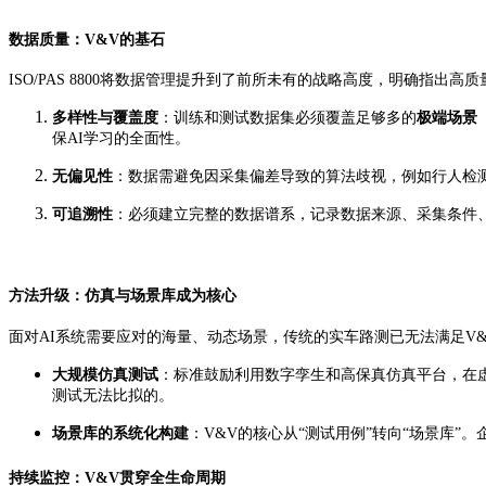
数据质量：V&V的基石
ISO/PAS 8800将数据管理提升到了前所未有的战略高度，明确指
多样性与覆盖度
：训练和测试数据集必须覆盖足够多的
极端场景（Co
保AI学习的全面性。
无偏见性
：数据需避免因采集偏差导致的算法歧视，例如行人检
可追溯性
：必须建立完整的数据谱系，记录数据来源、采集条件
方法升级：仿真与场景库成为核心
面对AI系统需要应对的海量、动态场景，传统的实车路测已无法满足V&V需
大规模仿真测试
：标准鼓励利用数字孪生和高保真仿真平台，在虚
测试无法比拟的。
场景库的系统化构建
：V&V的核心从“测试用例”转向“场景库
持续监控：V&V贯穿全生命周期